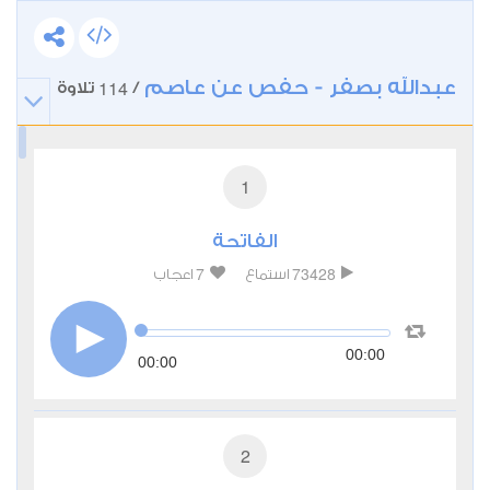
عبدالله بصفر - حفص عن عاصم
114
/
تلاوة
1
الفاتحة
7
73428
استماع
اعجاب
00:00
00:00
2