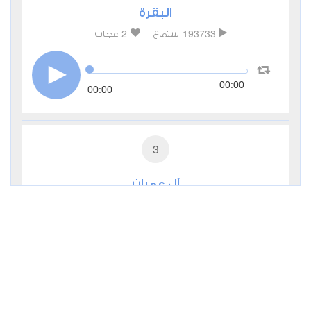
البقرة
2
193733
استماع
اعجاب
00:00
00:00
3
آل عمران
0
31683
استماع
اعجاب
00:00
00:00