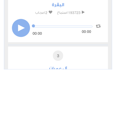
البقرة
2
193723
استماع
اعجاب
00:00
00:00
3
آل عمران
0
31674
استماع
اعجاب
00:00
00:00