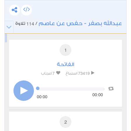
عبدالله بصفر - حفص عن عاصم
114
/
تلاوة
1
الفاتحة
7
73419
استماع
اعجاب
00:00
00:00
2