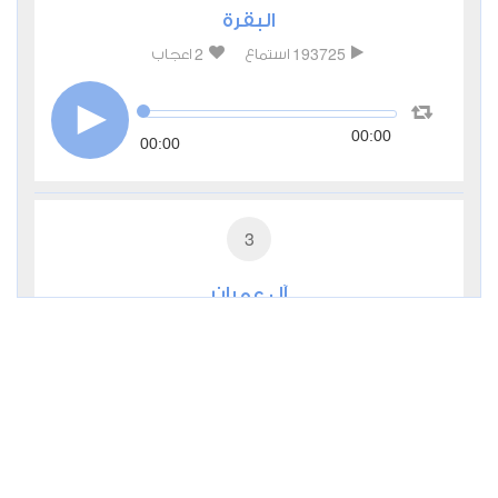
البقرة
2
193725
استماع
اعجاب
00:00
00:00
3
آل عمران
0
31677
استماع
اعجاب
00:00
00:00