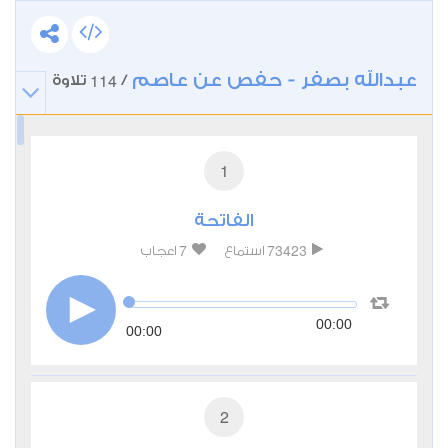
عبدالله بصفر - حفص عن عاصم
114
/
تلاوة
1
الفاتحة
7
73423
استماع
اعجاب
00:00
00:00
2