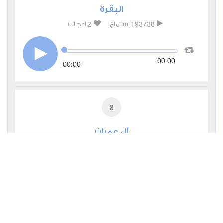
البقرة
2
193738
استماع
اعجاب
00:00
00:00
3
آل عمران
0
31685
استماع
اعجاب
00:00
00:00