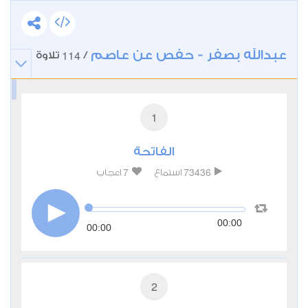
عبدالله بصفر - حفص عن عاصم
114
/
تلاوة
1
الفاتحة
7
73436
استماع
اعجاب
00:00
00:00
2