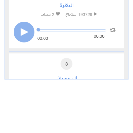
البقرة
2
193729
استماع
اعجاب
00:00
00:00
3
آل عمران
0
31680
استماع
اعجاب
00:00
00:00