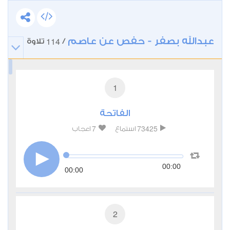
عبدالله بصفر - حفص عن عاصم
114
/
تلاوة
1
الفاتحة
7
73425
استماع
اعجاب
00:00
00:00
2