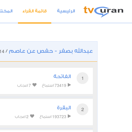
الرئيسية
قائمة القراء
المختا
عبدالله بصفر - حفص عن عاصم
14
/
الفاتحة
1
7
73419
استماع
اعجاب
البقرة
2
2
193723
استماع
اعجاب