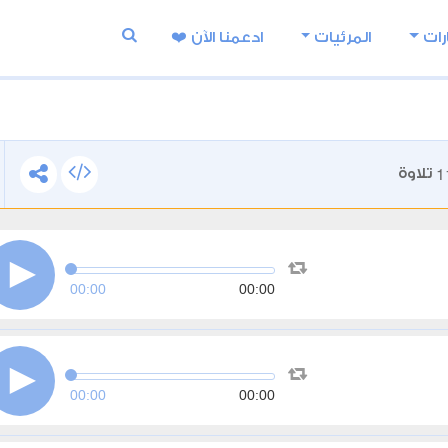
رات
المرئيات
ادعمنا اﻵن ❤️
1
تلاوة
00:00
00:00
00:00
00:00