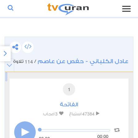
عادل الكلباني - حفص عن عاصم
114
/
تلاوة
1
الفاتحة
3
47384
استماع
اعجاب
00:00