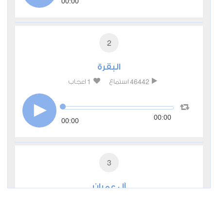
00:00
2
البقرة
1
46442
استماع
اعجاب
00:00
00:00
3
آل عمران
0
15545
استماع
اعجاب