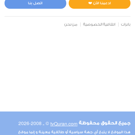
0
10077
استماع
اعجاب
ادعمنا الآن ❤️
اتصل بنا
بانرات
اتفاقية الخصوصية
من نحن
00:00
00:00
6
الأنعام
0
9795
استماع
اعجاب
00:00
00:00
© ـ 2008-2026
tvQuran.com
جميع الحقوق محفوظة
7
هذا الموقع لا يتبع أي جهة سياسية أو طائفية معينة و إنما موقع