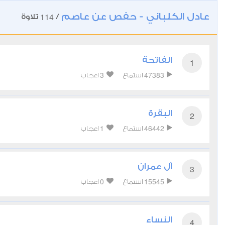
عادل الكلباني - حفص عن عاصم
114
/
تلاوة
الفاتحة
1
3
47383
استماع
اعجاب
البقرة
2
1
46442
استماع
اعجاب
آل عمران
3
0
15545
استماع
اعجاب
النساء
4