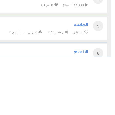
0
11333
استماع
اعجاب
المائدة
5
أعجبني
مشاركة
تحميل
أخرى
الأنعام
6
0
9789
استماع
اعجاب
الأعراف
7
0
9237
استماع
اعجاب
الأنفال
8
0
7395
استماع
اعجاب