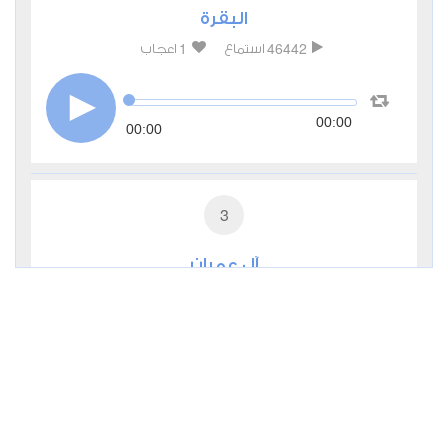
البقرة
1
46442
استماع
اعجاب
00:00
00:00
3
آل عمران
0
15545
استماع
اعجاب
00:00
00:00