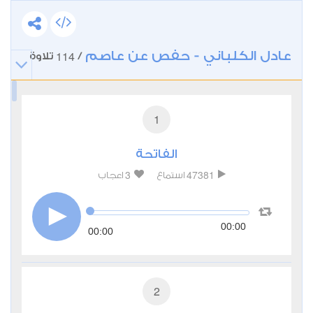
عادل الكلباني - حفص عن عاصم
114
/
تلاوة
1
الفاتحة
3
47381
استماع
اعجاب
00:00
00:00
2