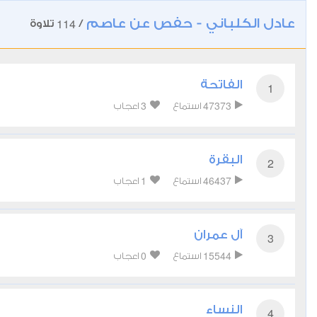
عادل الكلباني - حفص عن عاصم
114
/
تلاوة
الفاتحة
1
3
47373
استماع
اعجاب
البقرة
2
1
46437
استماع
اعجاب
آل عمران
3
0
15544
استماع
اعجاب
النساء
4