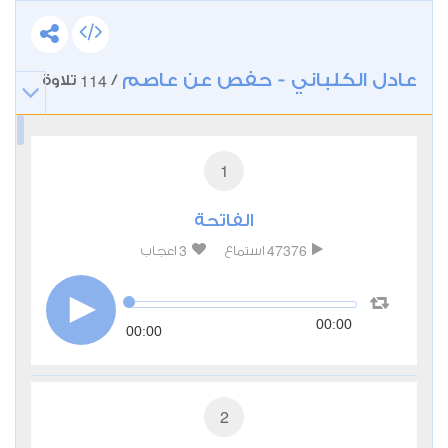
عادل الكلباني - حفص عن عاصم
114
/
تلاوة
1
الفاتحة
3
47376
استماع
اعجاب
00:00
00:00
2