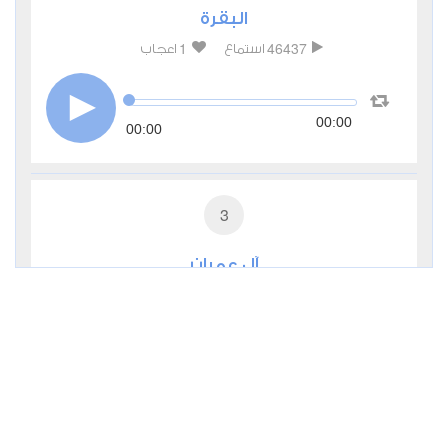
البقرة
1
46437
استماع
اعجاب
00:00
00:00
3
آل عمران
0
15544
استماع
اعجاب
00:00
00:00