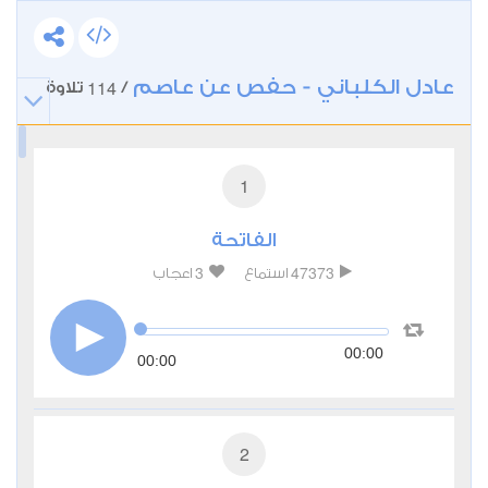
عادل الكلباني - حفص عن عاصم
114
/
تلاوة
1
الفاتحة
3
47373
استماع
اعجاب
00:00
00:00
2