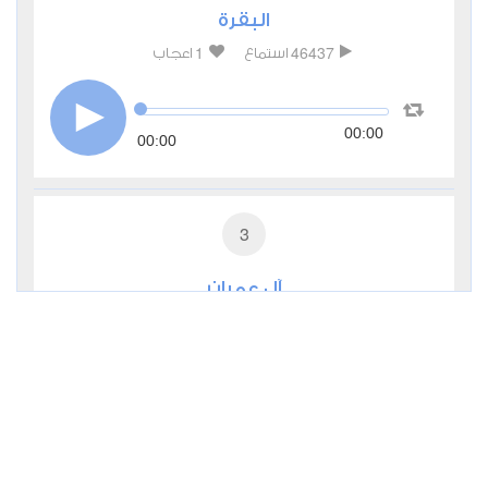
البقرة
1
46437
استماع
اعجاب
00:00
00:00
3
آل عمران
0
15544
استماع
اعجاب
00:00
00:00