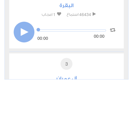
البقرة
1
46434
استماع
اعجاب
00:00
00:00
3
آل عمران
0
15543
استماع
اعجاب
00:00
00:00