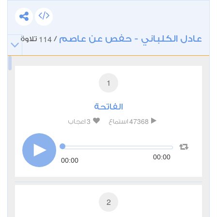
عادل الكلباني - حفص عن عاصم
114
/
تلاوة
1
الفاتحة
3
47368
استماع
اعجاب
00:00
00:00
2