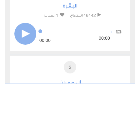
البقرة
1
46442
استماع
اعجاب
00:00
00:00
3
آل عمران
0
15545
استماع
اعجاب
00:00
00:00