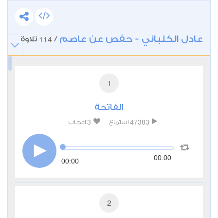
عادل الكلباني - حفص عن عاصم
114
/
تلاوة
1
الفاتحة
3
47383
استماع
اعجاب
00:00
00:00
2