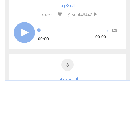
البقرة
1
46442
استماع
اعجاب
00:00
00:00
3
آل عمران
0
15545
استماع
اعجاب
00:00
00:00