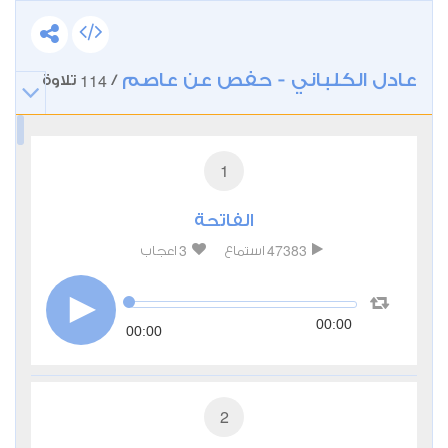
عادل الكلباني - حفص عن عاصم
114
/
تلاوة
1
الفاتحة
3
47383
استماع
اعجاب
00:00
00:00
2