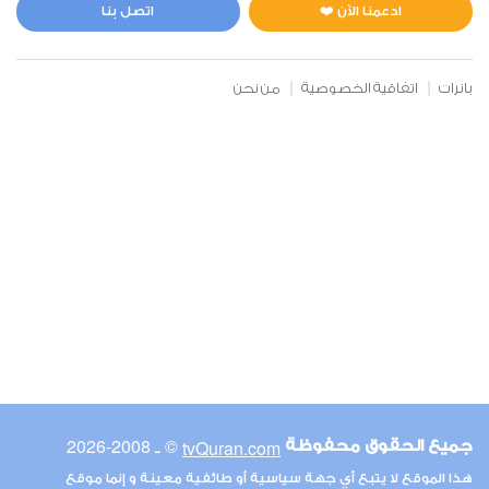
0
10079
استماع
اعجاب
ادعمنا الآن ❤️
اتصل بنا
بانرات
اتفاقية الخصوصية
من نحن
00:00
00:00
6
الأنعام
0
9795
استماع
اعجاب
00:00
00:00
© ـ 2008-2026
tvQuran.com
جميع الحقوق محفوظة
7
هذا الموقع لا يتبع أي جهة سياسية أو طائفية معينة و إنما موقع