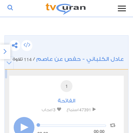
عادل الكلباني - حفص عن عاصم
114
/
تلاوة
1
الفاتحة
3
47391
استماع
اعجاب
00:00