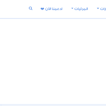
رات
المرئيات
ادعمنا اﻵن ❤️