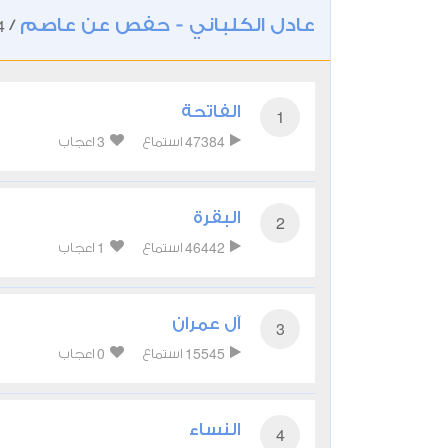
عادل الكلباني - حفص عن عاصم
4
/
الفاتحة
1
3
47384
استماع
اعجاب
البقرة
2
1
46442
استماع
اعجاب
آل عمران
3
0
15545
استماع
اعجاب
النساء
4