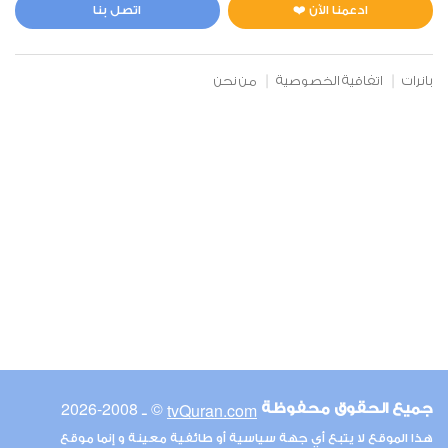
0
10071
استماع
اعجاب
ادعمنا الآن ❤️
اتصل بنا
بانرات
اتفاقية الخصوصية
من نحن
00:00
00:00
6
الأنعام
0
9785
استماع
اعجاب
00:00
00:00
© ـ 2008-2026
tvQuran.com
جميع الحقوق محفوظة
7
هذا الموقع لا يتبع أي جهة سياسية أو طائفية معينة و إنما موقع