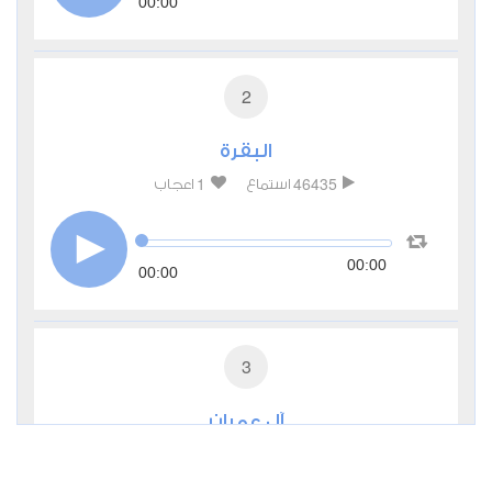
00:00
2
البقرة
1
46435
استماع
اعجاب
00:00
00:00
3
آل عمران
0
15544
استماع
اعجاب