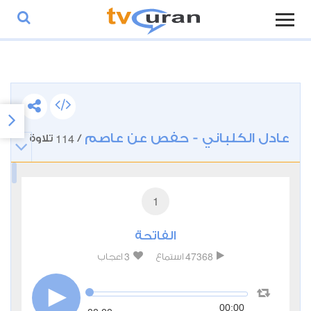
عادل الكلباني - حفص عن عاصم
114
/
تلاوة
1
الفاتحة
3
47368
استماع
اعجاب
00:00