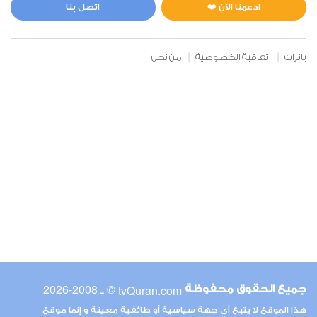
0
2721
استماع
اعجاب
ادعمنا الآن ❤️
اتصل بنا
بانرات
اتفاقية الخصوصية
من نحن
00:00
00:00
6
الأنعام
0
2609
استماع
اعجاب
00:00
00:00
© ـ 2008-2026
tvQuran.com
جميع الحقوق محفوظة
7
هذا الموقع لا يتبع أي جهة سياسية أو طائفية معينة و إنما موقع