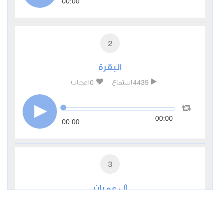
00:00
2
البقرة
0
4439
استماع
اعجاب
00:00
00:00
3
آل عمران
0
2743
استماع
اعجاب