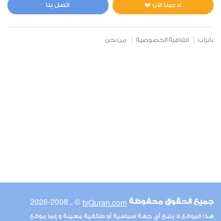
0
2723
استماع
اعجاب
ادعمنا الآن ❤️
اتصل بنا
بانرات
اتفاقية الخصوصية
من نحن
00:00
00:00
6
الأنعام
0
2614
استماع
اعجاب
00:00
00:00
© ـ 2008-2026
tvQuran.com
جميع الحقوق محفوظة
7
هذا الموقع لا يتبع أي جهة سياسية أو طائفية معينة و إنما موقع