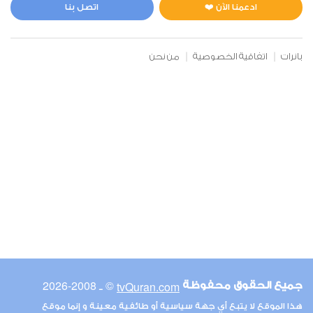
0
2723
استماع
اعجاب
ادعمنا الآن ❤️
اتصل بنا
بانرات
اتفاقية الخصوصية
من نحن
00:00
00:00
6
الأنعام
0
2612
استماع
اعجاب
00:00
00:00
© ـ 2008-2026
tvQuran.com
جميع الحقوق محفوظة
7
هذا الموقع لا يتبع أي جهة سياسية أو طائفية معينة و إنما موقع