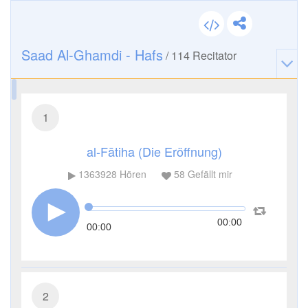
Saad Al-Ghamdi - Hafs
/
114
Recitator
1
al-Fātiha (Die Eröffnung)
1363928
Hören
58
Gefällt mir
00:00
00:00
2