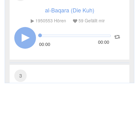
al-Baqara (Die Kuh)
1950553
Hören
59
Gefällt mir
00:00
00:00
3
Āl ʿImrān (Die Sippe Imrans)
714416
Hören
13
Gefällt mir
00:00
00:00