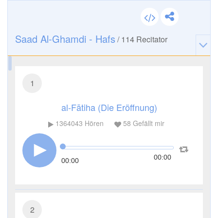
Saad Al-Ghamdi - Hafs
/
114
Recitator
1
al-Fātiha (Die Eröffnung)
1364043
Hören
58
Gefällt mir
00:00
00:00
2