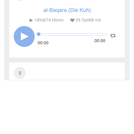
al-Baqara (Die Kuh)
1950674
Hören
59
Gefällt mir
00:00
00:00
3
Āl ʿImrān (Die Sippe Imrans)
714473
Hören
13
Gefällt mir
00:00
00:00