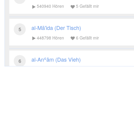
540940
Hören
5
Gefällt mir
al-Mā'ida (Der Tisch)
5
448798
Hören
6
Gefällt mir
al-Anʿām (Das Vieh)
6
333175
Hören
5
Gefällt mir
al-Aʿrāf (Die Höhen)
7
328201
Hören
8
Gefällt mir
al-Anfāl (Die Beute)
8
222793
Hören
3
Gefällt mir