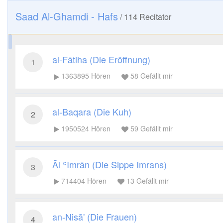
Saad Al-Ghamdi - Hafs
/
114
Recitator
al-Fātiha (Die Eröffnung)
1
1363895
Hören
58
Gefällt mir
al-Baqara (Die Kuh)
2
1950524
Hören
59
Gefällt mir
Āl ʿImrān (Die Sippe Imrans)
3
714404
Hören
13
Gefällt mir
an-Nisā' (Die Frauen)
4