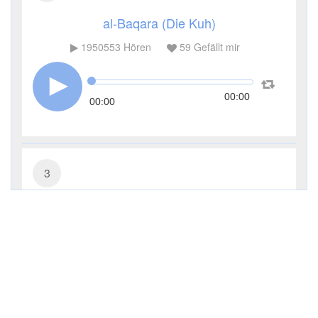
al-Baqara (Die Kuh)
1950553
Hören
59
Gefällt mir
00:00
00:00
3
Āl ʿImrān (Die Sippe Imrans)
714416
Hören
13
Gefällt mir
00:00
00:00