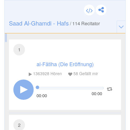
Saad Al-Ghamdi - Hafs
/
114
Recitator
1
al-Fātiha (Die Eröffnung)
1363928
Hören
58
Gefällt mir
00:00
00:00
2