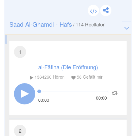
Saad Al-Ghamdi - Hafs
/
114
Recitator
1
al-Fātiha (Die Eröffnung)
1364260
Hören
58
Gefällt mir
00:00
00:00
2