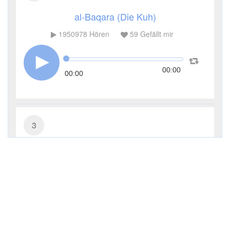
al-Baqara (Die Kuh)
1950978
Hören
59
Gefällt mir
00:00
00:00
3
Āl ʿImrān (Die Sippe Imrans)
714644
Hören
13
Gefällt mir
00:00
00:00