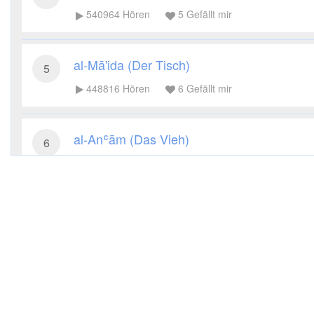
540964
Hören
5
Gefällt mir
al-Mā'ida (Der Tisch)
5
448816
Hören
6
Gefällt mir
al-Anʿām (Das Vieh)
6
333212
Hören
5
Gefällt mir
al-Aʿrāf (Die Höhen)
7
328232
Hören
8
Gefällt mir
al-Anfāl (Die Beute)
8
222836
Hören
3
Gefällt mir