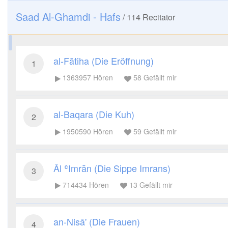
Saad Al-Ghamdi - Hafs
/
114
Recitator
al-Fātiha (Die Eröffnung)
1
1363957
Hören
58
Gefällt mir
al-Baqara (Die Kuh)
2
1950590
Hören
59
Gefällt mir
Āl ʿImrān (Die Sippe Imrans)
3
714434
Hören
13
Gefällt mir
an-Nisā' (Die Frauen)
4