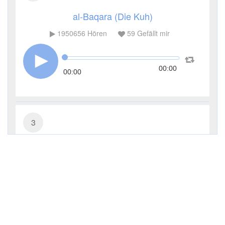
al-Baqara (Die Kuh)
1950656
Hören
59
Gefällt mir
00:00
00:00
3
Āl ʿImrān (Die Sippe Imrans)
714464
Hören
13
Gefällt mir
00:00
00:00