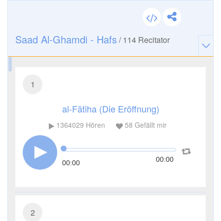
Saad Al-Ghamdi - Hafs
/
114
Recitator
1
al-Fātiha (Die Eröffnung)
1364029
Hören
58
Gefällt mir
00:00
00:00
2