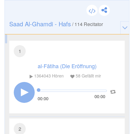
Saad Al-Ghamdi - Hafs
/
114
Recitator
1
al-Fātiha (Die Eröffnung)
1364043
Hören
58
Gefällt mir
00:00
00:00
2