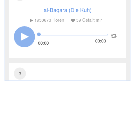
al-Baqara (Die Kuh)
1950673
Hören
59
Gefällt mir
00:00
00:00
3
Āl ʿImrān (Die Sippe Imrans)
714473
Hören
13
Gefällt mir
00:00
00:00