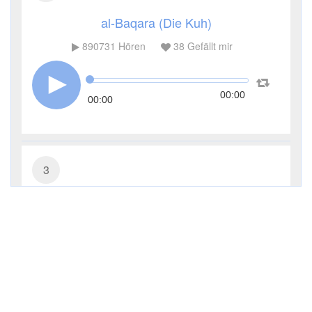
al-Baqara (Die Kuh)
890731
Hören
38
Gefällt mir
00:00
00:00
3
Āl ʿImrān (Die Sippe Imrans)
285209
Hören
9
Gefällt mir
00:00
00:00