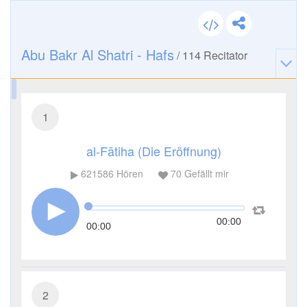
Abu Bakr Al Shatri - Hafs
/
114
Recitator
1
al-Fātiha (Die Eröffnung)
621586
Hören
70
Gefällt mir
00:00
00:00
2