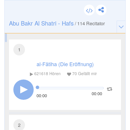
Abu Bakr Al Shatri - Hafs
/
114
Recitator
1
al-Fātiha (Die Eröffnung)
621618
Hören
70
Gefällt mir
00:00
00:00
2