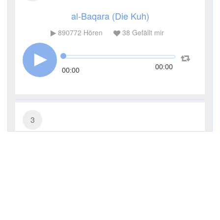
al-Baqara (Die Kuh)
890772
Hören
38
Gefällt mir
00:00
00:00
3
Āl ʿImrān (Die Sippe Imrans)
285224
Hören
9
Gefällt mir
00:00
00:00