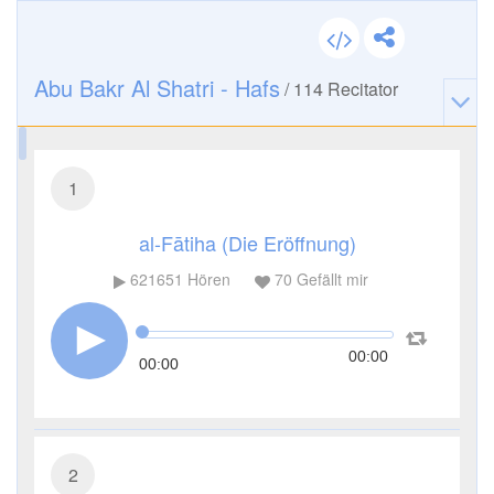
Abu Bakr Al Shatri - Hafs
/
114
Recitator
1
al-Fātiha (Die Eröffnung)
621651
Hören
70
Gefällt mir
00:00
00:00
2