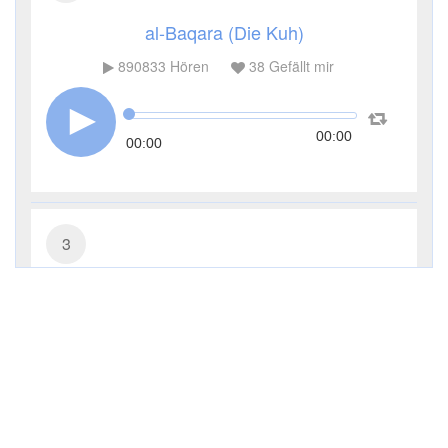
al-Baqara (Die Kuh)
890833
Hören
38
Gefällt mir
00:00
00:00
3
Āl ʿImrān (Die Sippe Imrans)
285238
Hören
9
Gefällt mir
00:00
00:00