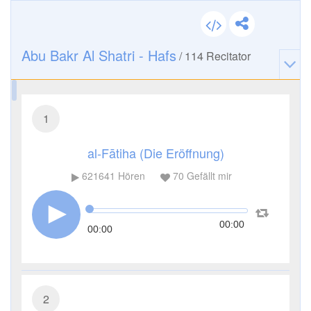
Abu Bakr Al Shatri - Hafs
/
114
Recitator
1
al-Fātiha (Die Eröffnung)
621641
Hören
70
Gefällt mir
00:00
00:00
2