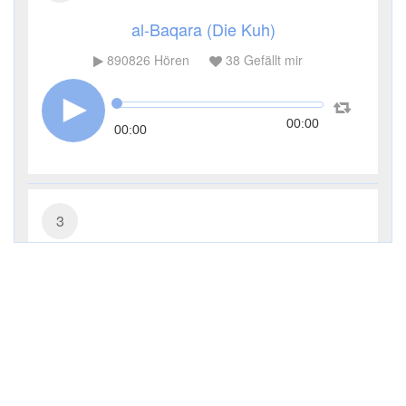
al-Baqara (Die Kuh)
890826
Hören
38
Gefällt mir
00:00
00:00
3
Āl ʿImrān (Die Sippe Imrans)
285234
Hören
9
Gefällt mir
00:00
00:00