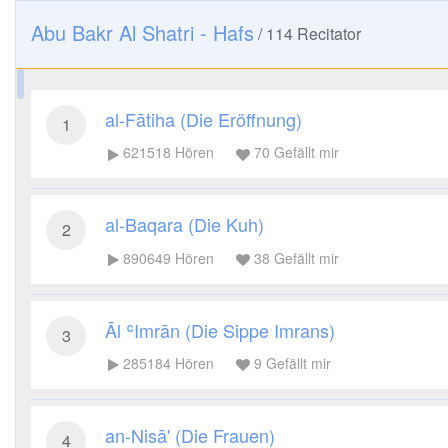
Abu Bakr Al Shatri - Hafs
/
114
Recitator
al-Fātiha (Die Eröffnung)
1
621518
Hören
70
Gefällt mir
al-Baqara (Die Kuh)
2
890649
Hören
38
Gefällt mir
Āl ʿImrān (Die Sippe Imrans)
3
285184
Hören
9
Gefällt mir
an-Nisā' (Die Frauen)
4