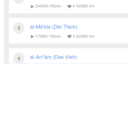
244354
Hören
4
Gefällt mir
al-Mā'ida (Der Tisch)
5
170897
Hören
3
Gefällt mir
al-Anʿām (Das Vieh)
6
115386
Hören
3
Gefällt mir
al-Aʿrāf (Die Höhen)
7
83854
Hören
2
Gefällt mir
al-Anfāl (Die Beute)
8
56864
Hören
3
Gefällt mir