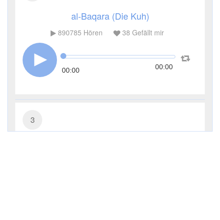
al-Baqara (Die Kuh)
890785
Hören
38
Gefällt mir
00:00
00:00
3
Āl ʿImrān (Die Sippe Imrans)
285229
Hören
9
Gefällt mir
00:00
00:00