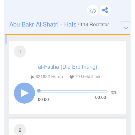
Abu Bakr Al Shatri - Hafs
/
114
Recitator
1
al-Fātiha (Die Eröffnung)
621622
Hören
70
Gefällt mir
00:00
00:00
2