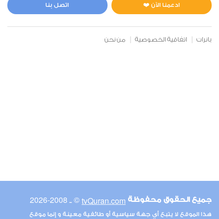
0
6410
استماع
اعجاب
ادعمنا الآن ❤️
اتصل بنا
بانرات
اتفاقية الخصوصية
من نحن
00:00
00:00
6
الأنعام
0
5351
استماع
اعجاب
00:00
00:00
© ـ 2008-2026
tvQuran.com
جميع الحقوق محفوظة
7
هذا الموقع لا يتبع أي جهة سياسية أو طائفية معينة و إنما موقع