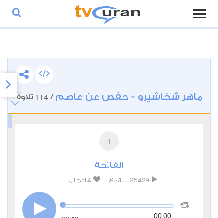
ماهر شخاشيرو - حفص عن عاصم
114
/
تلاوة
1
الفاتحة
4
25429
استماع
اعجاب
00:00