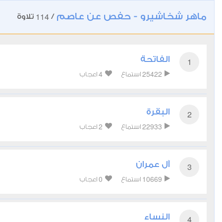
ماهر شخاشيرو - حفص عن عاصم
114
/
تلاوة
الفاتحة
1
4
25422
استماع
اعجاب
البقرة
2
2
22933
استماع
اعجاب
آل عمران
3
0
10669
استماع
اعجاب
النساء
4