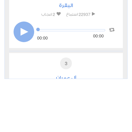
البقرة
2
22937
استماع
اعجاب
00:00
00:00
3
آل عمران
0
10688
استماع
اعجاب
00:00
00:00