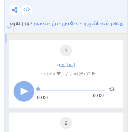
ماهر شخاشيرو - حفص عن عاصم
114
/
تلاوة
1
الفاتحة
4
25437
استماع
اعجاب
00:00
00:00
2