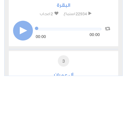
البقرة
2
22934
استماع
اعجاب
00:00
00:00
3
آل عمران
0
10677
استماع
اعجاب
00:00
00:00