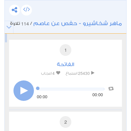
ماهر شخاشيرو - حفص عن عاصم
114
/
تلاوة
1
الفاتحة
4
25430
استماع
اعجاب
00:00
00:00
2