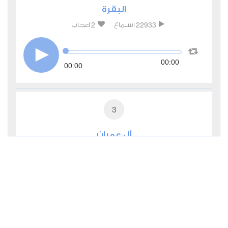
البقرة
2
22933
استماع
اعجاب
00:00
00:00
3
آل عمران
0
10672
استماع
اعجاب
00:00
00:00