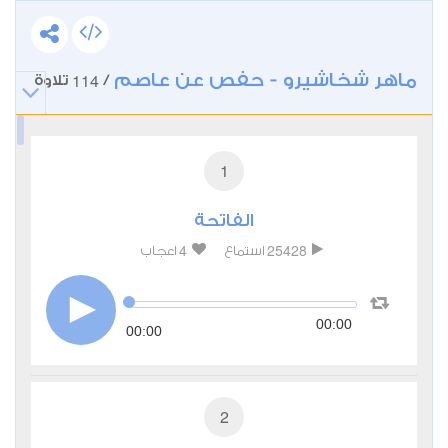
ماهر شخاشيرو - حفص عن عاصم
114
/
تلاوة
1
الفاتحة
4
25428
استماع
اعجاب
00:00
00:00
2