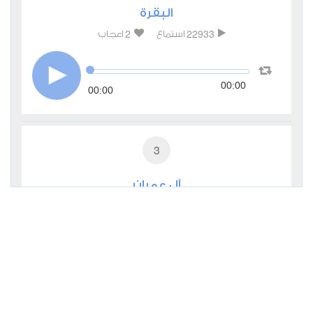
البقرة
2
22933
استماع
اعجاب
00:00
00:00
3
آل عمران
0
10672
استماع
اعجاب
00:00
00:00