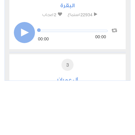
البقرة
2
22934
استماع
اعجاب
00:00
00:00
3
آل عمران
0
10677
استماع
اعجاب
00:00
00:00