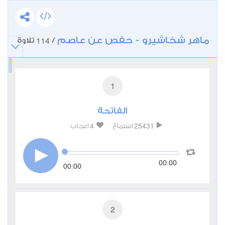
ماهر شخاشيرو - حفص عن عاصم
114
/
تلاوة
1
الفاتحة
4
25431
استماع
اعجاب
00:00
00:00
2