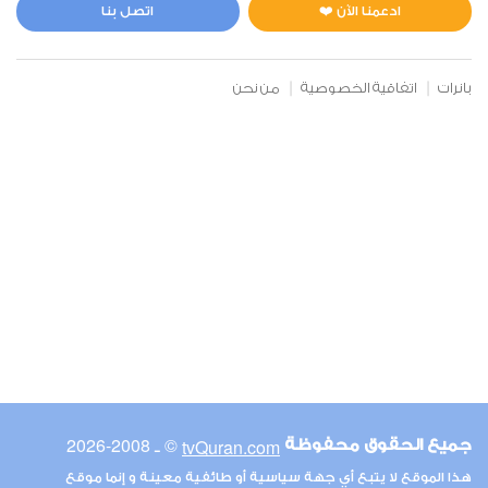
0
6407
استماع
اعجاب
ادعمنا الآن ❤️
اتصل بنا
بانرات
اتفاقية الخصوصية
من نحن
00:00
00:00
6
الأنعام
0
5347
استماع
اعجاب
00:00
00:00
© ـ 2008-2026
tvQuran.com
جميع الحقوق محفوظة
7
هذا الموقع لا يتبع أي جهة سياسية أو طائفية معينة و إنما موقع