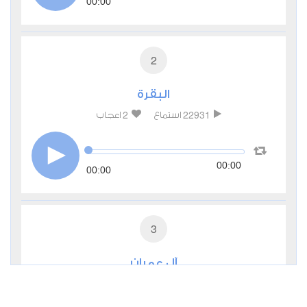
00:00
2
البقرة
2
22931
استماع
اعجاب
00:00
00:00
3
آل عمران
0
10667
استماع
اعجاب