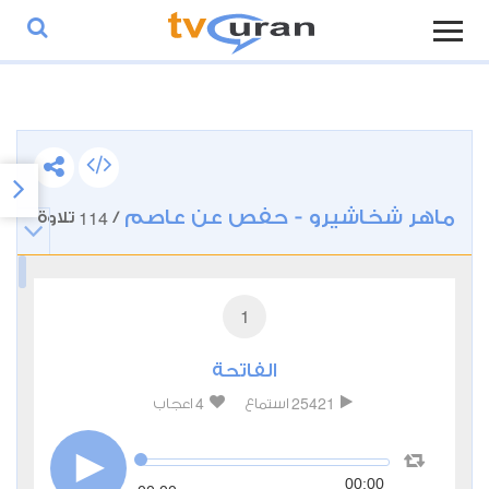
ماهر شخاشيرو - حفص عن عاصم
114
/
تلاوة
1
الفاتحة
4
25421
استماع
اعجاب
00:00