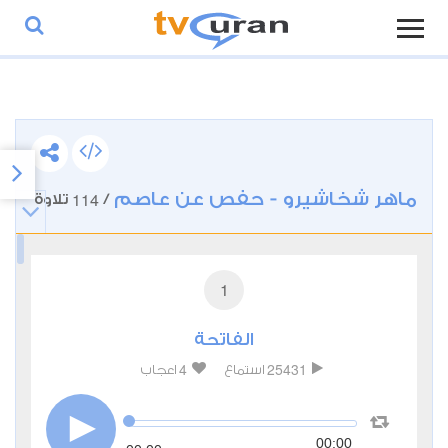
ماهر شخاشيرو - حفص عن عاصم
114
/
تلاوة
1
الفاتحة
4
25431
استماع
اعجاب
00:00