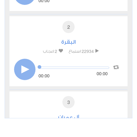
00:00
2
البقرة
2
22934
استماع
اعجاب
00:00
00:00
3
آل عمران
0
10677
استماع
اعجاب