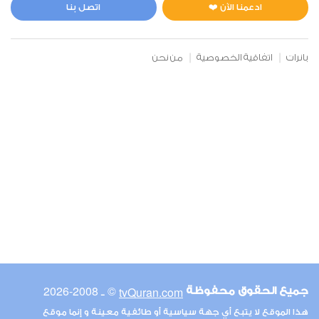
0
6413
استماع
اعجاب
ادعمنا الآن ❤️
اتصل بنا
بانرات
اتفاقية الخصوصية
من نحن
00:00
00:00
6
الأنعام
0
5355
استماع
اعجاب
00:00
00:00
© ـ 2008-2026
tvQuran.com
جميع الحقوق محفوظة
7
هذا الموقع لا يتبع أي جهة سياسية أو طائفية معينة و إنما موقع