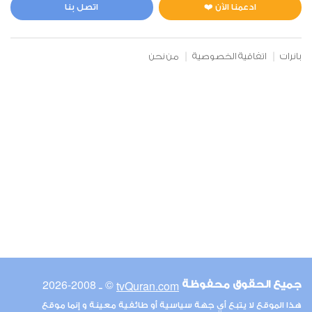
0
6409
استماع
اعجاب
ادعمنا الآن ❤️
اتصل بنا
بانرات
اتفاقية الخصوصية
من نحن
00:00
00:00
6
الأنعام
0
5349
استماع
اعجاب
00:00
00:00
© ـ 2008-2026
tvQuran.com
جميع الحقوق محفوظة
7
هذا الموقع لا يتبع أي جهة سياسية أو طائفية معينة و إنما موقع