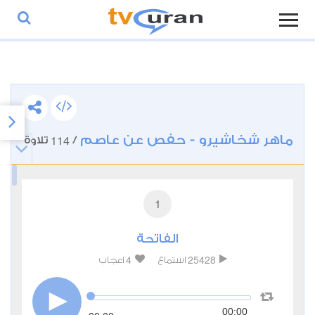
ماهر شخاشيرو - حفص عن عاصم
114
/
تلاوة
1
الفاتحة
4
25428
استماع
اعجاب
00:00