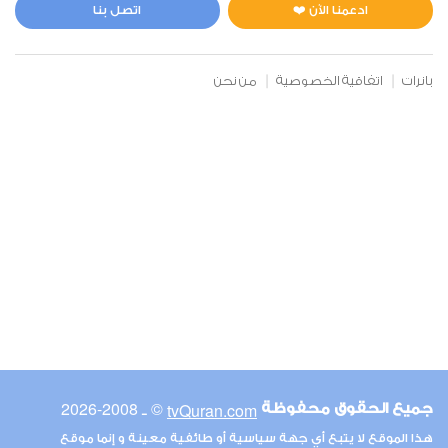
0
6410
استماع
اعجاب
ادعمنا الآن ❤️
اتصل بنا
بانرات
اتفاقية الخصوصية
من نحن
00:00
00:00
6
الأنعام
0
5350
استماع
اعجاب
00:00
00:00
© ـ 2008-2026
tvQuran.com
جميع الحقوق محفوظة
7
هذا الموقع لا يتبع أي جهة سياسية أو طائفية معينة و إنما موقع