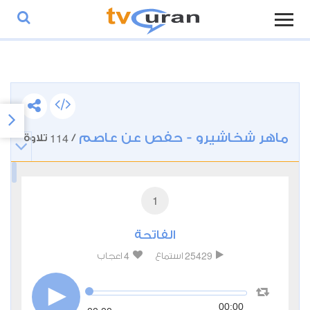
ماهر شخاشيرو - حفص عن عاصم
114
/
تلاوة
1
الفاتحة
4
25429
استماع
اعجاب
00:00