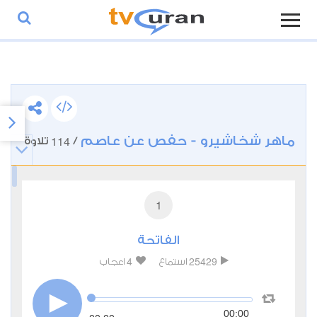
ماهر شخاشيرو - حفص عن عاصم
114
/
تلاوة
1
الفاتحة
4
25429
استماع
اعجاب
00:00