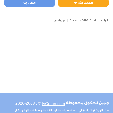
0
6410
استماع
اعجاب
ادعمنا الآن ❤️
اتصل بنا
بانرات
اتفاقية الخصوصية
من نحن
00:00
00:00
6
الأنعام
0
5351
استماع
اعجاب
00:00
00:00
© ـ 2008-2026
tvQuran.com
جميع الحقوق محفوظة
7
هذا الموقع لا يتبع أي جهة سياسية أو طائفية معينة و إنما موقع