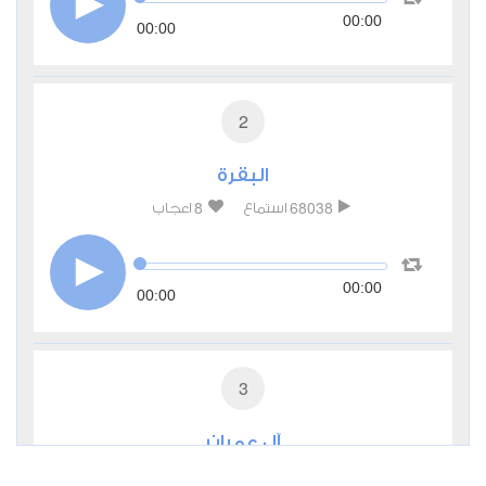
00:00
00:00
2
البقرة
8
68038
استماع
اعجاب
00:00
00:00
3
آل عمران
2
28158
استماع
اعجاب