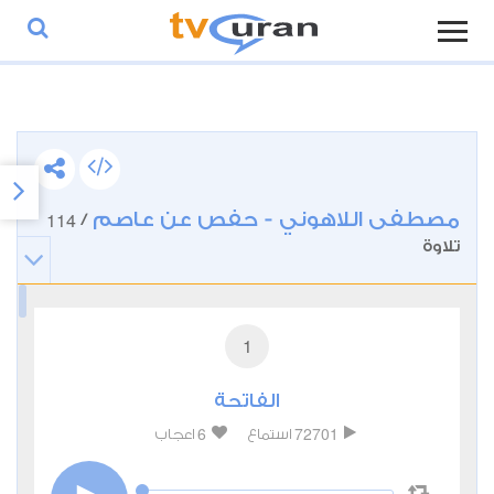
مصطفى اللاهوني - حفص عن عاصم
114
/
تلاوة
1
الفاتحة
6
72701
استماع
اعجاب