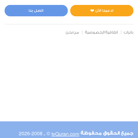
المائدة
1
15503
استماع
اعجاب
ادعمنا الآن ❤️
اتصل بنا
بانرات
اتفاقية الخصوصية
من نحن
00:00
00:00
6
الأنعام
0
13652
استماع
اعجاب
00:00
00:00
© ـ 2008-2026
tvQuran.com
جميع الحقوق محفوظة
7