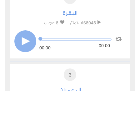
البقرة
8
68045
استماع
اعجاب
00:00
00:00
3
آل عمران
2
28164
استماع
اعجاب
00:00
00:00