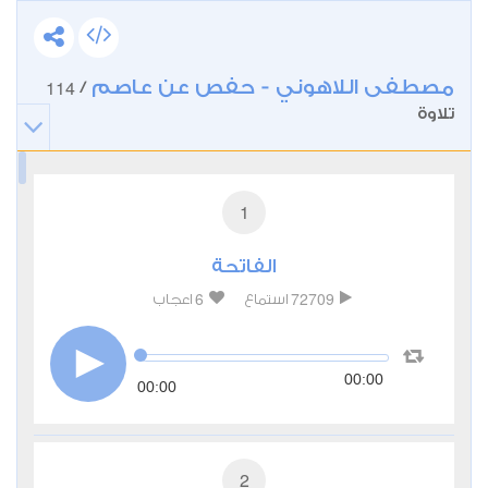
مصطفى اللاهوني - حفص عن عاصم
114
/
تلاوة
1
الفاتحة
6
72709
استماع
اعجاب
00:00
00:00
2