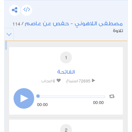
مصطفى اللاهوني - حفص عن عاصم
114
/
تلاوة
1
الفاتحة
6
72695
استماع
اعجاب
00:00
00:00
2