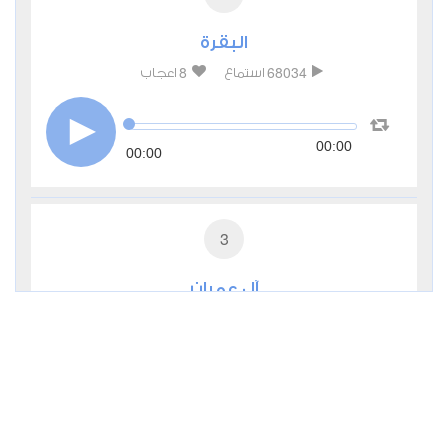
البقرة
8
68034
استماع
اعجاب
00:00
00:00
3
آل عمران
2
28156
استماع
اعجاب
00:00
00:00